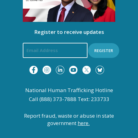
g
s
a
t
Register to receive updates
i
REGISTER
o
n
National Human Trafficking Hotline
Call (888) 373-7888 Text: 233733
Report fraud, waste or abuse in state
government
here.